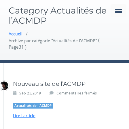
Skip
Category Actualités de
to
content
l’ACMDP
Accueil
/
(
Archive par catégorie "Actualités de l’ACMDP"
Page31 )
Nouveau site de l’ACMDP
s
Sep 23,2019
Commentaires fermés
u
r
Actualités de l'ACMDP
N
Lire l'article
o
u
v