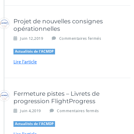
e
p
n
o
t
s
d
i
Projet de nouvelles consignes
u
t
opérationnelles
F
i
-
o
s
Juin 12,2019
Commentaires fermés
B
n
u
O
d
r
Actualités de l'ACMDP
Z
e
P
H
p
Lire l'article
r
a
o
r
j
t
e
i
t
c
d
Fermeture pistes – Livrets de
i
e
progression FlightProgress
p
n
a
o
s
Juin 4,2019
Commentaires fermés
t
u
u
i
v
r
Actualités de l'ACMDP
o
e
F
n
l