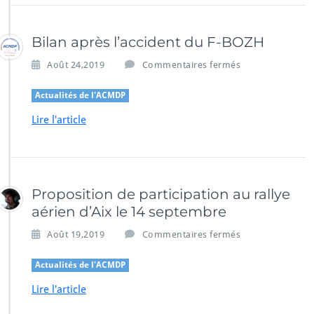
e
a
u
Bilan après l’accident du F-BOZH
s
s
Août 24,2019
Commentaires fermés
i
u
t
r
e
Actualités de l'ACMDP
B
d
Lire l'article
i
e
l
l’A
a
C
n
M
a
D
p
Proposition de participation au rallye
P
r
aérien d’Aix le 14 septembre
è
s
s
Août 19,2019
Commentaires fermés
l’a
u
c
r
Actualités de l'ACMDP
c
P
i
Lire l'article
r
d
o