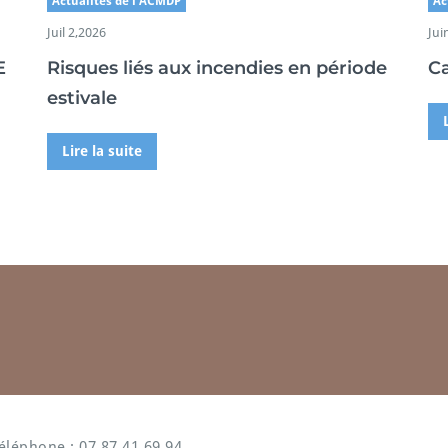
Actualités de l'ACMDP
Ac
Juil 2,2026
Jui
E
Risques liés aux incendies en période
Ca
estivale
Lire la suite
éléphone : 07 87 41 69 94