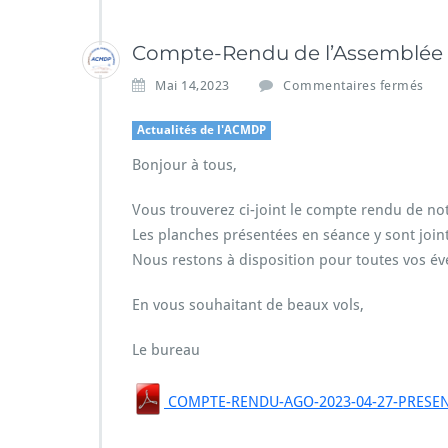
Compte-Rendu de l’Assemblée 
s
Mai 14,2023
Commentaires fermés
u
r
Actualités de l'ACMDP
C
o
Bonjour à tous,
m
p
Vous trouverez ci-joint le compte rendu de not
t
Les planches présentées en séance y sont join
e
Nous restons à disposition pour toutes vos év
-
R
e
En vous souhaitant de beaux vols,
n
d
Le bureau
u
d
COMPTE-RENDU-AGO-2023-04-27-PRESEN
e
l’A
s