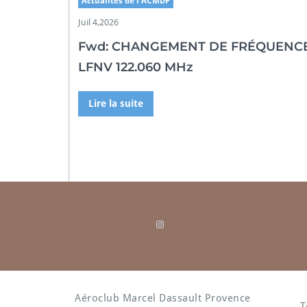
Actualités de l'ACMDP
r
e
Juil 4,2026
2
Fwd: CHANGEMENT DE FRÉQUENC
0
2
LFNV 122.060 MHz
3
Lire la suite
Instagram
Aéroclub Marcel Dassault Provence
T