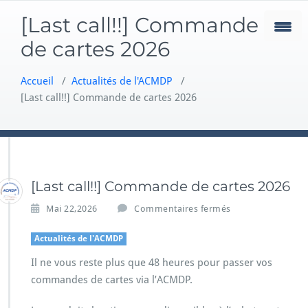
Skip
[Last call!!] Commande
to
content
de cartes 2026
Accueil
/
Actualités de l'ACMDP
/
[Last call!!] Commande de cartes 2026
[Last call!!] Commande de cartes 2026
s
Mai 22,2026
Commentaires fermés
u
r
Actualités de l'ACMDP
[L
Il ne vous reste plus que 48 heures pour passer vos
a
s
commandes de cartes via l’ACMDP.
t
c