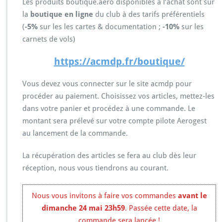
Les produits boutique.aero disponibles à l’achat sont sur
a
la
boutique en ligne
du club à des tarifs préférentiels
l
(
-5%
sur les les cartes & documentation ;
-10%
l!!]
sur les
C
carnets de vols)
o
m
https://acmdp.fr/boutique/
m
a
Vous devez vous connecter sur le site acmdp pour
n
procéder au paiement. Choisissez vos articles, mettez-les
d
e
dans votre panier et procédez à une commande. Le
d
montant sera prélevé sur votre compte pilote Aerogest
e
au lancement de la commande.
c
a
La récupération des articles se fera au club dès leur
r
t
réception, nous vous tiendrons au courant.
e
s
2
Nous vous invitons à faire vos commandes
avant le
0
dimanche 24 mai 23h59
. Passée cette date, la
2
commande sera lancée !